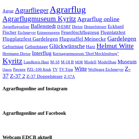
Agrarflug
Agrarflieger
Agrar
Agrarflugmuseum Kyritz
Agrarflug online
Ballenstedt
Eckhard
Agrarflugonline
D-ESRF
Dietze
Doppelsteuer
Fischer
Feuerlöschflugzeug
Flugplatzfest
Eichmeyer
Erinnerungen
Gardelegen
Flugplatzfest Gardelegen
Flugstaffel Meinecke
Helmut Witte
Glückwünsche
Geburtstag
Geburtstage
Harz
Interflug
Herrmann Dietze
Kreisagrarmuseum "Dorf Mecklenburg"
Kyritz
Museum
Landkreis Harz
M-18
M-18 B
Modell
Modellbau
MDR
Z-
Witte
Pawnee
PZL-106 Kruk
TV
TV Tipp
Wolfgang Eichmeyer
Ostern
37
Z-37 2
Z-37 Doppelsteuer
Z-37A
Agrarflugonline auf Instagram
Agrarflugonline auf Facebook
Webcam EDCB aktuell