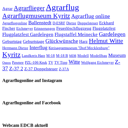
Agrarflug
Agrarflieger
Agrar
Agrarflugmuseum Kyritz
Agrarflug online
Ballenstedt
Eckhard
Agrarflugonline
D-ESRF
Dietze
Doppelsteuer
Fischer
Feuerlöschflugzeug
Flugplatzfest
Eichmeyer
Erinnerungen
Gardelegen
Flugplatzfest Gardelegen
Flugstaffel Meinecke
Helmut Witte
Glückwünsche
Geburtstag
Geburtstage
Harz
Interflug
Herrmann Dietze
Kreisagrarmuseum "Dorf Mecklenburg"
Kyritz
Museum
Landkreis Harz
M-18
M-18 B
Modell
Modellbau
MDR
Z-
Witte
Pawnee
PZL-106 Kruk
TV
TV Tipp
Wolfgang Eichmeyer
Ostern
37
Z-37 2
Z-37 Doppelsteuer
Z-37A
Agrarflugonline auf Instagram
Agrarflugonline auf Facebook
Webcam EDCB aktuell