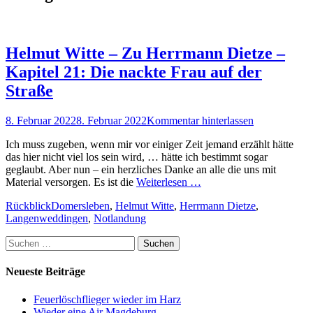
Helmut Witte – Zu Herrmann Dietze –
Kapitel 21: Die nackte Frau auf der
Straße
Posted
8. Februar 2022
8. Februar 2022
Kommentar hinterlassen
on
Ich muss zugeben, wenn mir vor einiger Zeit jemand erzählt hätte
das hier nicht viel los sein wird, … hätte ich bestimmt sogar
geglaubt. Aber nun – ein herzliches Danke an alle die uns mit
Material versorgen. Es ist die
Weiterlesen …
Kategorien
Schlagworte
Rückblick
Domersleben
,
Helmut Witte
,
Herrmann Dietze
,
Langenweddingen
,
Notlandung
Suchen
nach:
Neueste Beiträge
Feuerlöschflieger wieder im Harz
Wieder eine Air Magdeburg