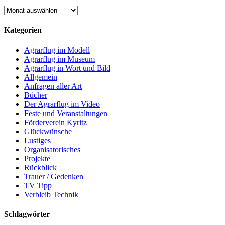
Archiv
Kategorien
Agrarflug im Modell
Agrarflug im Museum
Agrarflug in Wort und Bild
Allgemein
Anfragen aller Art
Bücher
Der Agrarflug im Video
Feste und Veranstaltungen
Förderverein Kyritz
Glückwünsche
Lustiges
Organisatorisches
Projekte
Rückblick
Trauer / Gedenken
TV Tipp
Verbleib Technik
Schlagwörter