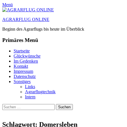
Menü
AGRARFLUG ONLINE
Beginn des Agrarflugs bis heute im Überblick
Primäres Menü
Zum
Startseite
Inhalt
Glückwünsche
springen
Im Gedenken
Kontakt
Impressum
Datenschutz
Sonstiges
Links
Agrarflugtechnik
Intern
Suchen
Suchen
nach:
Schlagwort:
Domersleben