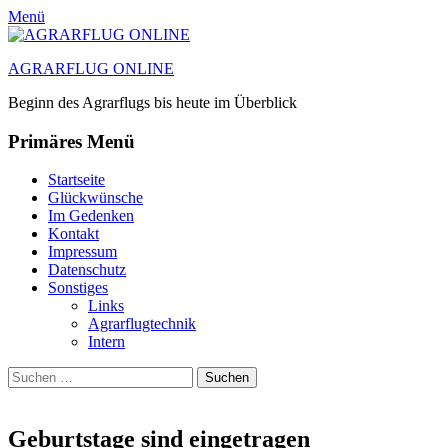
Menü
AGRARFLUG ONLINE
Beginn des Agrarflugs bis heute im Überblick
Primäres Menü
Zum
Startseite
Inhalt
Glückwünsche
springen
Im Gedenken
Kontakt
Impressum
Datenschutz
Sonstiges
Links
Agrarflugtechnik
Intern
Suchen
Suchen
nach:
Geburtstage sind eingetragen