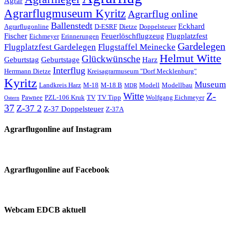
Agrar
Agrarflugmuseum Kyritz
Agrarflug online
Ballenstedt
Eckhard
Agrarflugonline
D-ESRF
Dietze
Doppelsteuer
Fischer
Feuerlöschflugzeug
Flugplatzfest
Eichmeyer
Erinnerungen
Gardelegen
Flugplatzfest Gardelegen
Flugstaffel Meinecke
Helmut Witte
Glückwünsche
Geburtstag
Geburtstage
Harz
Interflug
Herrmann Dietze
Kreisagrarmuseum "Dorf Mecklenburg"
Kyritz
Museum
Landkreis Harz
M-18
M-18 B
Modell
Modellbau
MDR
Z-
Witte
Pawnee
PZL-106 Kruk
TV
TV Tipp
Wolfgang Eichmeyer
Ostern
37
Z-37 2
Z-37 Doppelsteuer
Z-37A
Agrarflugonline auf Instagram
Agrarflugonline auf Facebook
Webcam EDCB aktuell