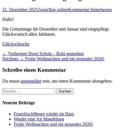
Posted
Autor
21. Dezember 2025
Agrarflug online
Kommentar hinterlassen
on
Hallo!
Die Geburtstage für Dezember und Januar sind eingepflegt.
Glückwunsch allen Jubilaren.
Kategorien
Glückwünsche
Beitragsnavigation
Vorheriger
← Vorheriger
Horst Scholz – Bubi gestorben
Nächster
Beitrag:
Nächster →
Frohe Weihnachten und ein gesundes 2026!
Beitrag:
Schreibe einen Kommentar
Du musst
angemeldet
sein, um einen Kommentar abzugeben.
Suchen
nach:
Neueste Beiträge
Feuerlöschflieger wieder im Harz
Wieder eine Air Magdeburg
Frohe Weihnachten und ein gesundes 2026!