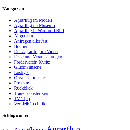
Kategorien
Agrarflug im Modell
Agrarflug im Museum
Agrarflug in Wort und Bild
Allgemein
Anfragen aller Art
Bücher
Der Agrarflug im Video
Feste und Veranstaltungen
Förderverein Kyritz
Glückwünsche
Lustiges
Organisatorisches
Projekte
Rückblick
Trauer / Gedenken
TV Tipp
Verbleib Technik
Schlagwörter
Agrarflug
Agrarflieger