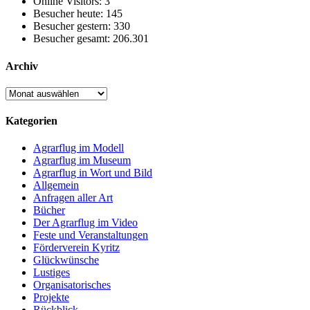
Online Visitors:
3
Besucher heute:
145
Besucher gestern:
330
Besucher gesamt:
206.301
Archiv
Archiv
Kategorien
Agrarflug im Modell
Agrarflug im Museum
Agrarflug in Wort und Bild
Allgemein
Anfragen aller Art
Bücher
Der Agrarflug im Video
Feste und Veranstaltungen
Förderverein Kyritz
Glückwünsche
Lustiges
Organisatorisches
Projekte
Rückblick