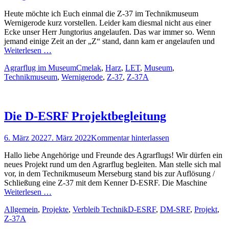
on
Heute möchte ich Euch einmal die Z-37 im Technikmuseum
Wernigerode kurz vorstellen. Leider kam diesmal nicht aus einer
Ecke unser Herr Jungtorius angelaufen. Das war immer so. Wenn
jemand einige Zeit an der „Z“ stand, dann kam er angelaufen und
Weiterlesen …
Kategorien
Schlagworte
Agrarflug im Museum
Cmelak
,
Harz
,
LET
,
Museum
,
Technikmuseum
,
Wernigerode
,
Z-37
,
Z-37A
Die D-ESRF Projektbegleitung
Posted
6. März 2022
7. März 2022
Kommentar hinterlassen
on
Hallo liebe Angehörige und Freunde des Agrarflugs! Wir dürfen ein
neues Projekt rund um den Agrarflug begleiten. Man stelle sich mal
vor, in dem Technikmuseum Merseburg stand bis zur Auflösung /
Schließung eine Z-37 mit dem Kenner D-ESRF. Die Maschine
Weiterlesen …
Kategorien
Schlagworte
Allgemein
,
Projekte
,
Verbleib Technik
D-ESRF
,
DM-SRF
,
Projekt
,
Z-37A