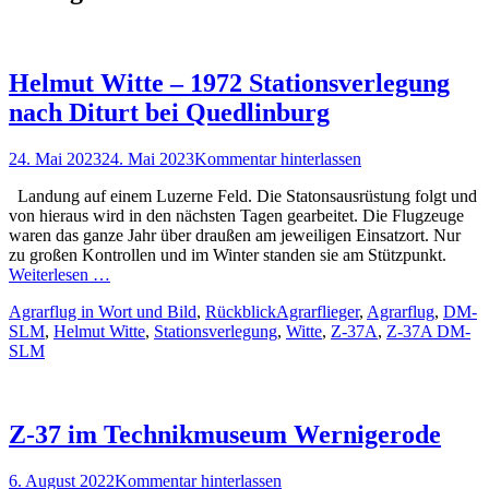
Helmut Witte – 1972 Stationsverlegung
nach Diturt bei Quedlinburg
Posted
24. Mai 2023
24. Mai 2023
Kommentar hinterlassen
on
Landung auf einem Luzerne Feld. Die Statonsausrüstung folgt und
von hieraus wird in den nächsten Tagen gearbeitet. Die Flugzeuge
waren das ganze Jahr über draußen am jeweiligen Einsatzort. Nur
zu großen Kontrollen und im Winter standen sie am Stützpunkt.
Weiterlesen …
Kategorien
Schlagworte
Agrarflug in Wort und Bild
,
Rückblick
Agrarflieger
,
Agrarflug
,
DM-
SLM
,
Helmut Witte
,
Stationsverlegung
,
Witte
,
Z-37A
,
Z-37A DM-
SLM
Z-37 im Technikmuseum Wernigerode
Posted
6. August 2022
Kommentar hinterlassen