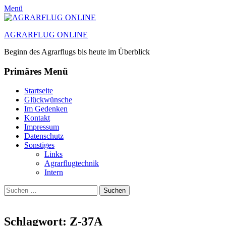
Menü
AGRARFLUG ONLINE
Beginn des Agrarflugs bis heute im Überblick
Primäres Menü
Zum
Startseite
Inhalt
Glückwünsche
springen
Im Gedenken
Kontakt
Impressum
Datenschutz
Sonstiges
Links
Agrarflugtechnik
Intern
Suchen
Suchen
nach:
Schlagwort:
Z-37A