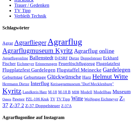
Trauer / Gedenken
TV Tipp
Verbleib Technik
Schlagwörter
Agrarflug
Agrarflieger
Agrar
Agrarflugmuseum Kyritz
Agrarflug online
Ballenstedt
Eckhard
Agrarflugonline
D-ESRF
Dietze
Doppelsteuer
Fischer
Feuerlöschflugzeug
Flugplatzfest
Eichmeyer
Erinnerungen
Gardelegen
Flugplatzfest Gardelegen
Flugstaffel Meinecke
Helmut Witte
Glückwünsche
Geburtstag
Geburtstage
Harz
Interflug
Herrmann Dietze
Kreisagrarmuseum "Dorf Mecklenburg"
Kyritz
Museum
Landkreis Harz
M-18
M-18 B
Modell
Modellbau
MDR
Z-
Witte
Pawnee
PZL-106 Kruk
TV
TV Tipp
Wolfgang Eichmeyer
Ostern
37
Z-37 2
Z-37 Doppelsteuer
Z-37A
Agrarflugonline auf Instagram