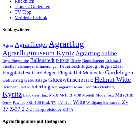
Rückblick
Trauer / Gedenken
TV Tipp
Verbleib Technik
Schlagwörter
Agrarflug
Agrarflieger
Agrar
Agrarflugmuseum Kyritz
Agrarflug online
Ballenstedt
Eckhard
Agrarflugonline
D-ESRF
Dietze
Doppelsteuer
Fischer
Feuerlöschflugzeug
Flugplatzfest
Eichmeyer
Erinnerungen
Gardelegen
Flugplatzfest Gardelegen
Flugstaffel Meinecke
Helmut Witte
Glückwünsche
Geburtstag
Geburtstage
Harz
Interflug
Herrmann Dietze
Kreisagrarmuseum "Dorf Mecklenburg"
Kyritz
Museum
Landkreis Harz
M-18
M-18 B
Modell
Modellbau
MDR
Z-
Witte
Pawnee
PZL-106 Kruk
TV
TV Tipp
Wolfgang Eichmeyer
Ostern
37
Z-37 2
Z-37 Doppelsteuer
Z-37A
Agrarflugonline auf Instagram