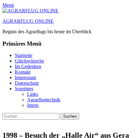
Menü
AGRARFLUG ONLINE
Beginn des Agrarflugs bis heute im Überblick
Primäres Menü
Zum
Startseite
Inhalt
Glückwünsche
springen
Im Gedenken
Kontakt
Impressum
Datenschutz
Sonstiges
Links
Agrarflugtechnik
Intern
Suchen
Suchen
nach:
1998 – Besuch der „Halle Air“ aus Gera