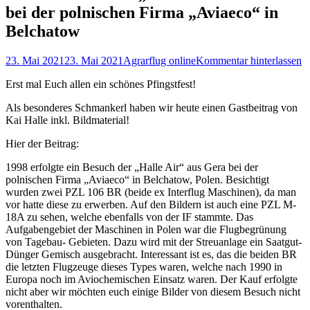
bei der polnischen Firma „Aviaeco“ in
Belchatow
Posted
Autor
23. Mai 2021
23. Mai 2021
Agrarflug online
Kommentar hinterlassen
on
Erst mal Euch allen ein schönes Pfingstfest!
Als besonderes Schmankerl haben wir heute einen Gastbeitrag von
Kai Halle inkl. Bildmaterial!
Hier der Beitrag:
1998 erfolgte ein Besuch der „Halle Air“ aus Gera bei der
polnischen Firma „Aviaeco“ in Belchatow, Polen. Besichtigt
wurden zwei PZL 106 BR (beide ex Interflug Maschinen), da man
vor hatte diese zu erwerben. Auf den Bildern ist auch eine PZL M-
18A zu sehen, welche ebenfalls von der IF stammte. Das
Aufgabengebiet der Maschinen in Polen war die Flugbegrünung
von Tagebau- Gebieten. Dazu wird mit der Streuanlage ein Saatgut-
Dünger Gemisch ausgebracht. Interessant ist es, das die beiden BR
die letzten Flugzeuge dieses Types waren, welche nach 1990 in
Europa noch im Aviochemischen Einsatz waren. Der Kauf erfolgte
nicht aber wir möchten euch einige Bilder von diesem Besuch nicht
vorenthalten.