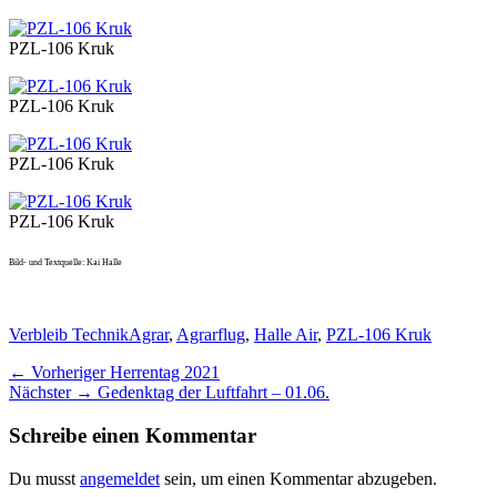
PZL-106 Kruk
PZL-106 Kruk
PZL-106 Kruk
PZL-106 Kruk
Bild- und Textquelle: Kai Halle
Kategorien
Schlagworte
Verbleib Technik
Agrar
,
Agrarflug
,
Halle Air
,
PZL-106 Kruk
Beitragsnavigation
Vorheriger
← Vorheriger
Herrentag 2021
Nächster
Beitrag:
Nächster →
Gedenktag der Luftfahrt – 01.06.
Beitrag:
Schreibe einen Kommentar
Du musst
angemeldet
sein, um einen Kommentar abzugeben.