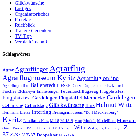
Glückwünsche
Lustiges
Organisatorisches
Projekte
Rückblick
Trauer / Gedenken
TV Tipp
Verbleib Technik
Schlagwörter
Agrarflug
Agrarflieger
Agrar
Agrarflugmuseum Kyritz
Agrarflug online
Ballenstedt
Eckhard
Agrarflugonline
D-ESRF
Dietze
Doppelsteuer
Fischer
Feuerlöschflugzeug
Flugplatzfest
Eichmeyer
Erinnerungen
Gardelegen
Flugplatzfest Gardelegen
Flugstaffel Meinecke
Helmut Witte
Glückwünsche
Geburtstag
Geburtstage
Harz
Interflug
Herrmann Dietze
Kreisagrarmuseum "Dorf Mecklenburg"
Kyritz
Museum
Landkreis Harz
M-18
M-18 B
Modell
Modellbau
MDR
Z-
Witte
Pawnee
PZL-106 Kruk
TV
TV Tipp
Wolfgang Eichmeyer
Ostern
37
Z-37 2
Z-37 Doppelsteuer
Z-37A