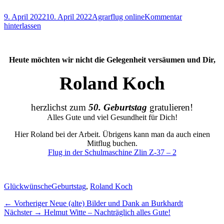
Posted
Autor
9. April 2022
10. April 2022
Agrarflug online
Kommentar
on
hinterlassen
Heute möchten wir nicht die Gelegenheit versäumen und Dir,
Roland Koch
herzlichst zum
50. Geburtstag
gratulieren!
Alles Gute und viel Gesundheit für Dich!
Hier Roland bei der Arbeit. Übrigens kann man da auch einen
Mitflug buchen.
Flug in der Schulmaschine Zlin Z-37 – 2
Kategorien
Schlagworte
Glückwünsche
Geburtstag
,
Roland Koch
Beitragsnavigation
Vorheriger
← Vorheriger
Neue (alte) Bilder und Dank an Burkhardt
Nächster
Beitrag:
Nächster →
Helmut Witte – Nachträglich alles Gute!
Beitrag: