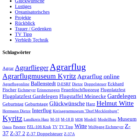
Glückwünsche
Lustiges
Organisatorisches
Projekte
Rückblick
Trauer / Gedenken
TV Tipp
Verbleib Technik
Schlagwörter
Agrarflug
Agrarflieger
Agrar
Agrarflugmuseum Kyritz
Agrarflug online
Ballenstedt
Eckhard
Agrarflugonline
D-ESRF
Dietze
Doppelsteuer
Fischer
Feuerlöschflugzeug
Flugplatzfest
Eichmeyer
Erinnerungen
Gardelegen
Flugplatzfest Gardelegen
Flugstaffel Meinecke
Helmut Witte
Glückwünsche
Geburtstag
Geburtstage
Harz
Interflug
Herrmann Dietze
Kreisagrarmuseum "Dorf Mecklenburg"
Kyritz
Museum
Landkreis Harz
M-18
M-18 B
Modell
Modellbau
MDR
Z-
Witte
Pawnee
PZL-106 Kruk
TV
TV Tipp
Wolfgang Eichmeyer
Ostern
37
Z-37 2
Z-37 Doppelsteuer
Z-37A