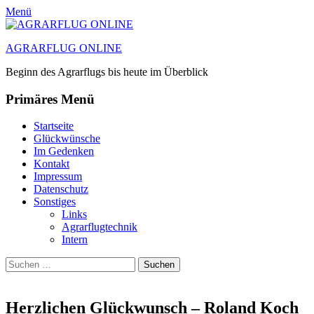
Menü
AGRARFLUG ONLINE
Beginn des Agrarflugs bis heute im Überblick
Primäres Menü
Zum
Startseite
Inhalt
Glückwünsche
springen
Im Gedenken
Kontakt
Impressum
Datenschutz
Sonstiges
Links
Agrarflugtechnik
Intern
Suchen
Suchen
nach:
Herzlichen Glückwunsch – Roland Koch