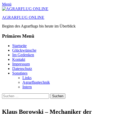
Menü
AGRARFLUG ONLINE
Beginn des Agrarflugs bis heute im Überblick
Primäres Menü
Zum
Startseite
Inhalt
Glückwünsche
springen
Im Gedenken
Kontakt
Impressum
Datenschutz
Sonstiges
Links
Agrarflugtechnik
Intern
Suchen
Suchen
nach:
Klaus Borowski – Mechaniker der