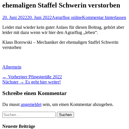
ehemaligen Staffel Schwerin verstorben
Posted
Autor
20. Juni 2022
20. Juni 2022
Agrarflug online
Kommentar hinterlassen
on
Leider mal wieder kein guter Anlass für diesen Beitrag, gehört aber
leider mit dazu wenn wir hier den Agrarflug „leben“.
Klaus Borowski – Mechaniker der ehemaligen Staffel Schwerin
verstorben
Kategorien
Allgemein
Beitragsnavigation
Vorheriger
← Vorheriger
Pfingstgrüße 2022
Nächster
Beitrag:
Nächster →
Es geht hier weiter!
Beitrag:
Schreibe einen Kommentar
Du musst
angemeldet
sein, um einen Kommentar abzugeben.
Suchen
nach:
Neueste Beiträge