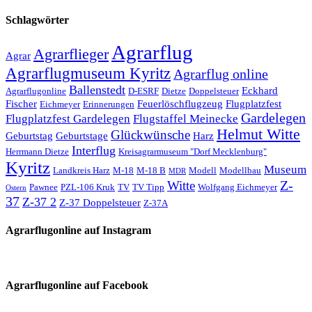
Schlagwörter
Agrarflug
Agrarflieger
Agrar
Agrarflugmuseum Kyritz
Agrarflug online
Ballenstedt
Eckhard
Agrarflugonline
D-ESRF
Dietze
Doppelsteuer
Fischer
Feuerlöschflugzeug
Flugplatzfest
Eichmeyer
Erinnerungen
Gardelegen
Flugplatzfest Gardelegen
Flugstaffel Meinecke
Helmut Witte
Glückwünsche
Geburtstag
Geburtstage
Harz
Interflug
Herrmann Dietze
Kreisagrarmuseum "Dorf Mecklenburg"
Kyritz
Museum
Landkreis Harz
M-18
M-18 B
Modell
Modellbau
MDR
Z-
Witte
Pawnee
PZL-106 Kruk
TV
TV Tipp
Wolfgang Eichmeyer
Ostern
37
Z-37 2
Z-37 Doppelsteuer
Z-37A
Agrarflugonline auf Instagram
Agrarflugonline auf Facebook