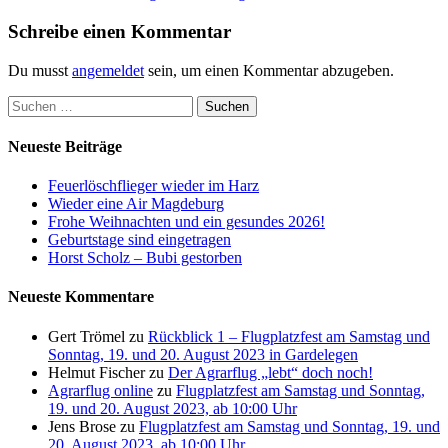
Beitrag:
Schreibe einen Kommentar
Du musst
angemeldet
sein, um einen Kommentar abzugeben.
Suchen
nach:
Neueste Beiträge
Feuerlöschflieger wieder im Harz
Wieder eine Air Magdeburg
Frohe Weihnachten und ein gesundes 2026!
Geburtstage sind eingetragen
Horst Scholz – Bubi gestorben
Neueste Kommentare
Gert Trömel
zu
Rückblick 1 – Flugplatzfest am Samstag und
Sonntag, 19. und 20. August 2023 in Gardelegen
Helmut Fischer
zu
Der Agrarflug „lebt“ doch noch!
Agrarflug online
zu
Flugplatzfest am Samstag und Sonntag,
19. und 20. August 2023, ab 10:00 Uhr
Jens Brose
zu
Flugplatzfest am Samstag und Sonntag, 19. und
20. August 2023, ab 10:00 Uhr