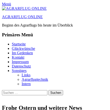
Menü
AGRARFLUG ONLINE
Beginn des Agrarflugs bis heute im Überblick
Primäres Menü
Zum
Startseite
Inhalt
Glückwünsche
springen
Im Gedenken
Kontakt
Impressum
Datenschutz
Sonstiges
Links
Agrarflugtechnik
Intern
Suchen
Suchen
nach:
Frohe Ostern und weitere News