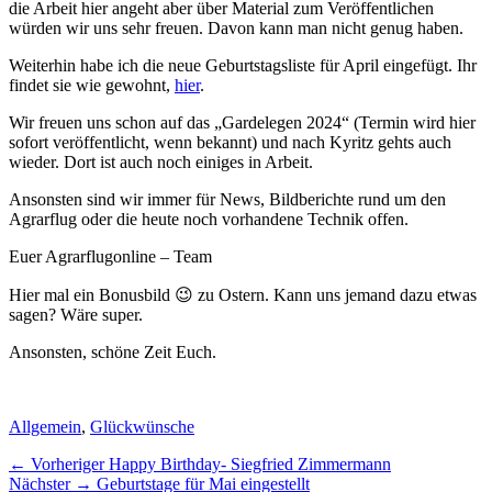
die Arbeit hier angeht aber über Material zum Veröffentlichen
würden wir uns sehr freuen. Davon kann man nicht genug haben.
Weiterhin habe ich die neue Geburtstagsliste für April eingefügt. Ihr
findet sie wie gewohnt,
hier
.
Wir freuen uns schon auf das „Gardelegen 2024“ (Termin wird hier
sofort veröffentlicht, wenn bekannt) und nach Kyritz gehts auch
wieder. Dort ist auch noch einiges in Arbeit.
Ansonsten sind wir immer für News, Bildberichte rund um den
Agrarflug oder die heute noch vorhandene Technik offen.
Euer Agrarflugonline – Team
Hier mal ein Bonusbild 😉 zu Ostern. Kann uns jemand dazu etwas
sagen? Wäre super.
Ansonsten, schöne Zeit Euch.
Kategorien
Allgemein
,
Glückwünsche
Beitragsnavigation
Vorheriger
← Vorheriger
Happy Birthday- Siegfried Zimmermann
Nächster
Beitrag:
Nächster →
Geburtstage für Mai eingestellt