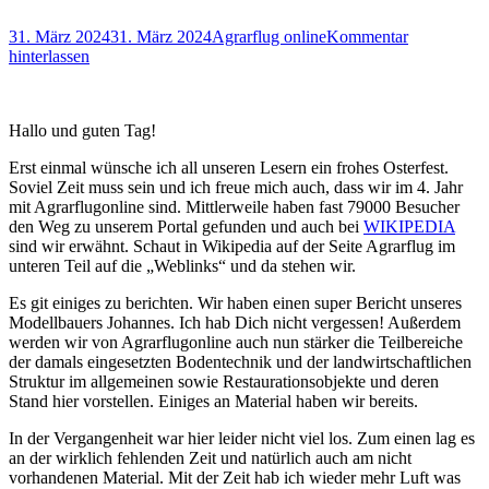
Posted
Autor
31. März 2024
31. März 2024
Agrarflug online
Kommentar
on
hinterlassen
Hallo und guten Tag!
Erst einmal wünsche ich all unseren Lesern ein frohes Osterfest.
Soviel Zeit muss sein und ich freue mich auch, dass wir im 4. Jahr
mit Agrarflugonline sind. Mittlerweile haben fast 79000 Besucher
den Weg zu unserem Portal gefunden und auch bei
WIKIPEDIA
sind wir erwähnt. Schaut in Wikipedia auf der Seite Agrarflug im
unteren Teil auf die „Weblinks“ und da stehen wir.
Es git einiges zu berichten. Wir haben einen super Bericht unseres
Modellbauers Johannes. Ich hab Dich nicht vergessen! Außerdem
werden wir von Agrarflugonline auch nun stärker die Teilbereiche
der damals eingesetzten Bodentechnik und der landwirtschaftlichen
Struktur im allgemeinen sowie Restaurationsobjekte und deren
Stand hier vorstellen. Einiges an Material haben wir bereits.
In der Vergangenheit war hier leider nicht viel los. Zum einen lag es
an der wirklich fehlenden Zeit und natürlich auch am nicht
vorhandenen Material. Mit der Zeit hab ich wieder mehr Luft was