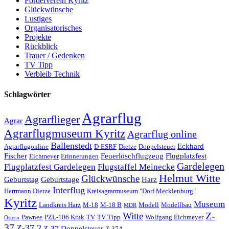
Förderverein Kyritz
Glückwünsche
Lustiges
Organisatorisches
Projekte
Rückblick
Trauer / Gedenken
TV Tipp
Verbleib Technik
Schlagwörter
Agrarflug
Agrarflieger
Agrar
Agrarflugmuseum Kyritz
Agrarflug online
Ballenstedt
Eckhard
Agrarflugonline
D-ESRF
Dietze
Doppelsteuer
Fischer
Feuerlöschflugzeug
Flugplatzfest
Eichmeyer
Erinnerungen
Gardelegen
Flugplatzfest Gardelegen
Flugstaffel Meinecke
Helmut Witte
Glückwünsche
Geburtstag
Geburtstage
Harz
Interflug
Herrmann Dietze
Kreisagrarmuseum "Dorf Mecklenburg"
Kyritz
Museum
Landkreis Harz
M-18
M-18 B
Modell
Modellbau
MDR
Z-
Witte
Pawnee
PZL-106 Kruk
TV
TV Tipp
Wolfgang Eichmeyer
Ostern
37
Z-37 2
Z-37 Doppelsteuer
Z-37A