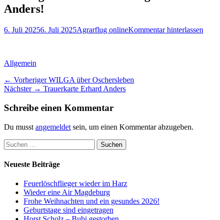
Anders!
Posted
Autor
6. Juli 2025
6. Juli 2025
Agrarflug online
Kommentar hinterlassen
on
Kategorien
Allgemein
Beitragsnavigation
Vorheriger
← Vorheriger
WILGA über Oschersleben
Nächster
Beitrag:
Nächster →
Trauerkarte Erhard Anders
Beitrag:
Schreibe einen Kommentar
Du musst
angemeldet
sein, um einen Kommentar abzugeben.
Suchen
nach:
Neueste Beiträge
Feuerlöschflieger wieder im Harz
Wieder eine Air Magdeburg
Frohe Weihnachten und ein gesundes 2026!
Geburtstage sind eingetragen
Horst Scholz – Bubi gestorben