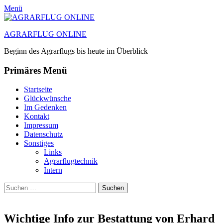
Menü
AGRARFLUG ONLINE
Beginn des Agrarflugs bis heute im Überblick
Primäres Menü
Zum
Startseite
Inhalt
Glückwünsche
springen
Im Gedenken
Kontakt
Impressum
Datenschutz
Sonstiges
Links
Agrarflugtechnik
Intern
Suchen
Suchen
nach:
Wichtige Info zur Bestattung von Erhard