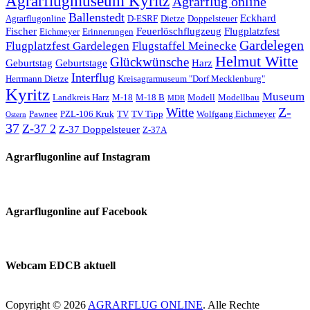
Agrarflugmuseum Kyritz
Agrarflug online
Ballenstedt
Eckhard
Agrarflugonline
D-ESRF
Dietze
Doppelsteuer
Fischer
Feuerlöschflugzeug
Flugplatzfest
Eichmeyer
Erinnerungen
Gardelegen
Flugplatzfest Gardelegen
Flugstaffel Meinecke
Helmut Witte
Glückwünsche
Geburtstag
Geburtstage
Harz
Interflug
Herrmann Dietze
Kreisagrarmuseum "Dorf Mecklenburg"
Kyritz
Museum
Landkreis Harz
M-18
M-18 B
Modell
Modellbau
MDR
Z-
Witte
Pawnee
PZL-106 Kruk
TV
TV Tipp
Wolfgang Eichmeyer
Ostern
37
Z-37 2
Z-37 Doppelsteuer
Z-37A
Agrarflugonline auf Instagram
Agrarflugonline auf Facebook
Webcam EDCB aktuell
Copyright © 2026
AGRARFLUG ONLINE
. Alle Rechte