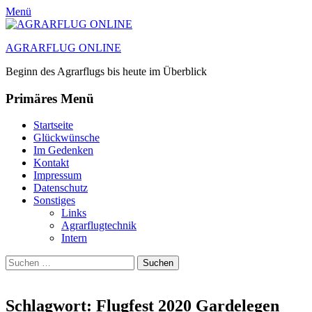
Menü
AGRARFLUG ONLINE
Beginn des Agrarflugs bis heute im Überblick
Primäres Menü
Zum
Startseite
Inhalt
Glückwünsche
springen
Im Gedenken
Kontakt
Impressum
Datenschutz
Sonstiges
Links
Agrarflugtechnik
Intern
Suchen
Suchen
nach:
Schlagwort:
Flugfest 2020 Gardelegen