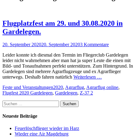
Flugplatzfest am 29. und 30.08.2020 in
Gardelegen.
Posted
20. September 2020
20. September 2020
3 Kommentare
on
Leider konnte ich diesmal den Termin im Fliegerclub Gardelegen
leider nicht wahrnehmen aber man hat ja super Leute die einen mit
Bild- und Tonaufnahmen perfekt unterstützen. Zum Hintergrund. In
Gardelegen sind mehrere Agrarflugzeuge und ex Agrarflieger
unterwegs. Deshalb fahren natürlich
Weiterlesen …
Kategorien
Schlagworte
Feste und Veranstaltungen
2020
,
Agrarflug
,
Agrarflug online
,
Flugfest 2020 Gardelegen
,
Gardelegen
,
Z-37 2
Suchen
nach:
Neueste Beiträge
Feuerlöschflieger wieder im Harz
Wieder eine Air Magdeburg