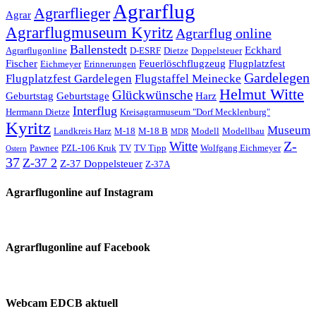
Agrarflug
Agrarflieger
Agrar
Agrarflugmuseum Kyritz
Agrarflug online
Ballenstedt
Eckhard
Agrarflugonline
D-ESRF
Dietze
Doppelsteuer
Fischer
Feuerlöschflugzeug
Flugplatzfest
Eichmeyer
Erinnerungen
Gardelegen
Flugplatzfest Gardelegen
Flugstaffel Meinecke
Helmut Witte
Glückwünsche
Geburtstag
Geburtstage
Harz
Interflug
Herrmann Dietze
Kreisagrarmuseum "Dorf Mecklenburg"
Kyritz
Museum
Landkreis Harz
M-18
M-18 B
Modell
Modellbau
MDR
Z-
Witte
Pawnee
PZL-106 Kruk
TV
TV Tipp
Wolfgang Eichmeyer
Ostern
37
Z-37 2
Z-37 Doppelsteuer
Z-37A
Agrarflugonline auf Instagram
Agrarflugonline auf Facebook
Webcam EDCB aktuell