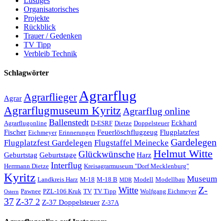
Lustiges
Organisatorisches
Projekte
Rückblick
Trauer / Gedenken
TV Tipp
Verbleib Technik
Schlagwörter
Agrarflug
Agrarflieger
Agrar
Agrarflugmuseum Kyritz
Agrarflug online
Ballenstedt
Eckhard
Agrarflugonline
D-ESRF
Dietze
Doppelsteuer
Fischer
Feuerlöschflugzeug
Flugplatzfest
Eichmeyer
Erinnerungen
Gardelegen
Flugplatzfest Gardelegen
Flugstaffel Meinecke
Helmut Witte
Glückwünsche
Geburtstag
Geburtstage
Harz
Interflug
Herrmann Dietze
Kreisagrarmuseum "Dorf Mecklenburg"
Kyritz
Museum
Landkreis Harz
M-18
M-18 B
Modell
Modellbau
MDR
Z-
Witte
Pawnee
PZL-106 Kruk
TV
TV Tipp
Wolfgang Eichmeyer
Ostern
37
Z-37 2
Z-37 Doppelsteuer
Z-37A