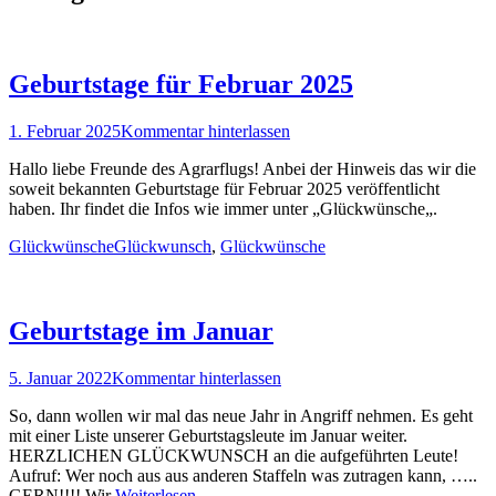
Geburtstage für Februar 2025
Posted
1. Februar 2025
Kommentar hinterlassen
on
Hallo liebe Freunde des Agrarflugs! Anbei der Hinweis das wir die
soweit bekannten Geburtstage für Februar 2025 veröffentlicht
haben. Ihr findet die Infos wie immer unter „Glückwünsche„.
Kategorien
Schlagworte
Glückwünsche
Glückwunsch
,
Glückwünsche
Geburtstage im Januar
Posted
5. Januar 2022
Kommentar hinterlassen
on
So, dann wollen wir mal das neue Jahr in Angriff nehmen. Es geht
mit einer Liste unserer Geburtstagsleute im Januar weiter.
HERZLICHEN GLÜCKWUNSCH an die aufgeführten Leute!
Aufruf: Wer noch aus aus anderen Staffeln was zutragen kann, …..
GERN!!!! Wir
Weiterlesen …