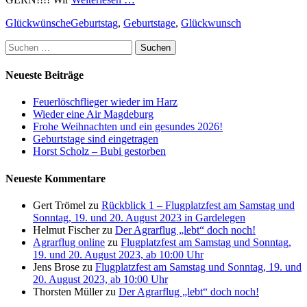
Kategorien
Schlagworte
Glückwünsche
Geburtstag
,
Geburtstage
,
Glückwunsch
Suchen
nach:
Neueste Beiträge
Feuerlöschflieger wieder im Harz
Wieder eine Air Magdeburg
Frohe Weihnachten und ein gesundes 2026!
Geburtstage sind eingetragen
Horst Scholz – Bubi gestorben
Neueste Kommentare
Gert Trömel
zu
Rückblick 1 – Flugplatzfest am Samstag und
Sonntag, 19. und 20. August 2023 in Gardelegen
Helmut Fischer
zu
Der Agrarflug „lebt“ doch noch!
Agrarflug online
zu
Flugplatzfest am Samstag und Sonntag,
19. und 20. August 2023, ab 10:00 Uhr
Jens Brose
zu
Flugplatzfest am Samstag und Sonntag, 19. und
20. August 2023, ab 10:00 Uhr
Thorsten Müller
zu
Der Agrarflug „lebt“ doch noch!