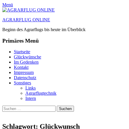
Menü
AGRARFLUG ONLINE
Beginn des Agrarflugs bis heute im Überblick
Primäres Menü
Zum
Startseite
Inhalt
Glückwünsche
springen
Im Gedenken
Kontakt
Impressum
Datenschutz
Sonstiges
Links
Agrarflugtechnik
Intern
Suchen
Suchen
nach:
Schlagwort:
Glückwunsch