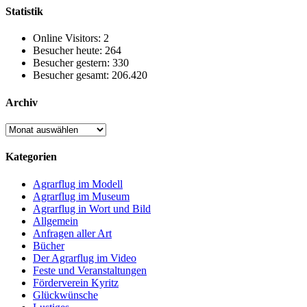
Statistik
Online Visitors:
2
Besucher heute:
264
Besucher gestern:
330
Besucher gesamt:
206.420
Archiv
Archiv
Kategorien
Agrarflug im Modell
Agrarflug im Museum
Agrarflug in Wort und Bild
Allgemein
Anfragen aller Art
Bücher
Der Agrarflug im Video
Feste und Veranstaltungen
Förderverein Kyritz
Glückwünsche