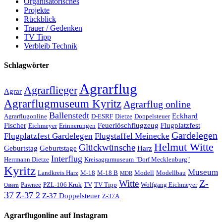
Organisatorisches
Projekte
Rückblick
Trauer / Gedenken
TV Tipp
Verbleib Technik
Schlagwörter
Agrarflug
Agrarflieger
Agrar
Agrarflugmuseum Kyritz
Agrarflug online
Ballenstedt
Eckhard
Agrarflugonline
D-ESRF
Dietze
Doppelsteuer
Fischer
Feuerlöschflugzeug
Flugplatzfest
Eichmeyer
Erinnerungen
Gardelegen
Flugplatzfest Gardelegen
Flugstaffel Meinecke
Helmut Witte
Glückwünsche
Geburtstag
Geburtstage
Harz
Interflug
Herrmann Dietze
Kreisagrarmuseum "Dorf Mecklenburg"
Kyritz
Museum
Landkreis Harz
M-18
M-18 B
Modell
Modellbau
MDR
Z-
Witte
Pawnee
PZL-106 Kruk
TV
TV Tipp
Wolfgang Eichmeyer
Ostern
37
Z-37 2
Z-37 Doppelsteuer
Z-37A
Agrarflugonline auf Instagram