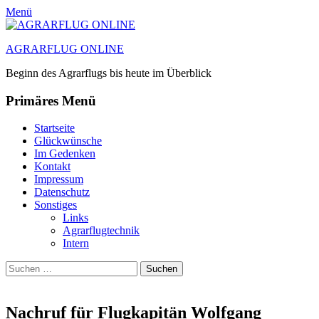
Menü
AGRARFLUG ONLINE
Beginn des Agrarflugs bis heute im Überblick
Primäres Menü
Zum
Startseite
Inhalt
Glückwünsche
springen
Im Gedenken
Kontakt
Impressum
Datenschutz
Sonstiges
Links
Agrarflugtechnik
Intern
Suchen
Suchen
nach:
Nachruf für Flugkapitän Wolfgang