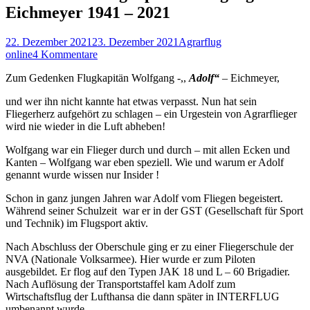
Eichmeyer 1941 – 2021
Posted
Autor
22. Dezember 2021
23. Dezember 2021
Agrarflug
on
online
4 Kommentare
Zum Gedenken Flugkapitän Wolfgang -,,
Adolf“
– Eichmeyer,
und wer ihn nicht kannte hat etwas verpasst. Nun hat sein
Fliegerherz aufgehört zu schlagen – ein Urgestein von Agrarflieger
wird nie wieder in die Luft abheben!
Wolfgang war ein Flieger durch und durch – mit allen Ecken und
Kanten – Wolfgang war eben speziell. Wie und warum er Adolf
genannt wurde wissen nur Insider !
Schon in ganz jungen Jahren war Adolf vom Fliegen begeistert.
Während seiner Schulzeit
war er in der GST (Gesellschaft für Sport
und Technik) im Flugsport aktiv.
Nach Abschluss der Oberschule ging er zu einer Fliegerschule der
NVA (Nationale Volksarmee). Hier wurde er zum Piloten
ausgebildet. Er flog auf den Typen JAK 18 und L – 60 Brigadier.
Nach Auflösung der Transportstaffel kam Adolf zum
Wirtschaftsflug der Lufthansa die dann später in INTERFLUG
umbenannt wurde.