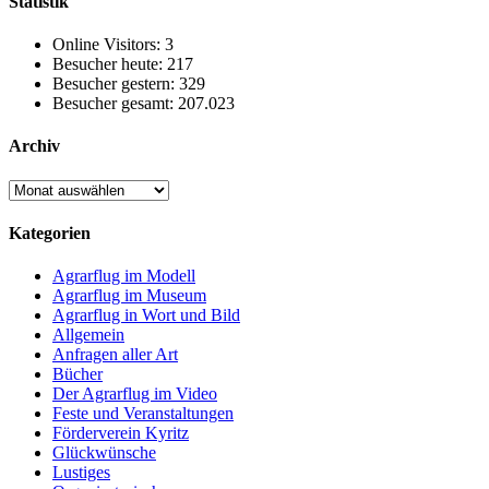
Statistik
Online Visitors:
3
Besucher heute:
217
Besucher gestern:
329
Besucher gesamt:
207.023
Archiv
Archiv
Kategorien
Agrarflug im Modell
Agrarflug im Museum
Agrarflug in Wort und Bild
Allgemein
Anfragen aller Art
Bücher
Der Agrarflug im Video
Feste und Veranstaltungen
Förderverein Kyritz
Glückwünsche
Lustiges