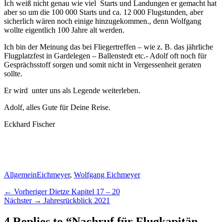
Ich weiß nicht genau wie viel
Starts und Landungen er gemacht hat
aber so um die 100 000 Starts und ca. 12 000 Flugstunden, aber
sicherlich wären noch einige hinzugekommen., denn Wolfgang
wollte eigentlich 100 Jahre alt werden.
Ich bin der Meinung das bei Fliegertreffen – wie z. B. das jährliche
Flugplatzfest in Gardelegen – Ballenstedt etc.- Adolf oft noch für
Gesprächsstoff sorgen und somit nicht in Vergessenheit geraten
sollte.
Er wird
unter uns als Legende weiterleben.
Adolf, alles Gute für Deine Reise.
Eckhard Fischer
Kategorien
Schlagworte
Allgemein
Eichmeyer
,
Wolfgang Eichmeyer
Beitragsnavigation
Vorheriger
← Vorheriger
Dietze Kapitel 17 – 20
Nächster
Beitrag:
Nächster →
Jahresrückblick 2021
Beitrag:
4 Replies to “Nachruf für Flugkapitän