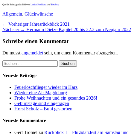
Quelle Beitragsbild:Bild von
Larisa Koshkina
auf
Pixabay
Kategorien
Allgemein
,
Glückwünsche
Beitragsnavigation
Vorheriger
← Vorheriger
Jahresrückblick 2021
Nächster
Beitrag:
Nächster →
Hermann Dietze Kapitel 20 bis 22.2 zum Neujahr 2022
Beitrag:
Schreibe einen Kommentar
Du musst
angemeldet
sein, um einen Kommentar abzugeben.
Suchen
nach:
Neueste Beiträge
Feuerlöschflieger wieder im Harz
Wieder eine Air Magdeburg
Frohe Weihnachten und ein gesundes 2026!
Geburtstage sind eingetragen
Horst Scholz – Bubi gestorben
Neueste Kommentare
Gert Trömel
zu
Rückblick 1 – Flugplatzfest am Samstag und