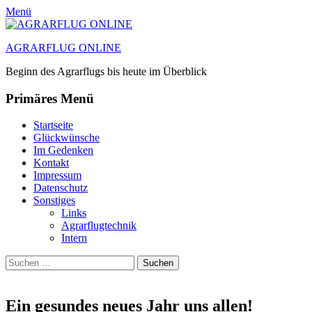
Menü
AGRARFLUG ONLINE
Beginn des Agrarflugs bis heute im Überblick
Primäres Menü
Zum
Startseite
Inhalt
Glückwünsche
springen
Im Gedenken
Kontakt
Impressum
Datenschutz
Sonstiges
Links
Agrarflugtechnik
Intern
Suchen
Suchen
nach:
Ein gesundes neues Jahr uns allen!