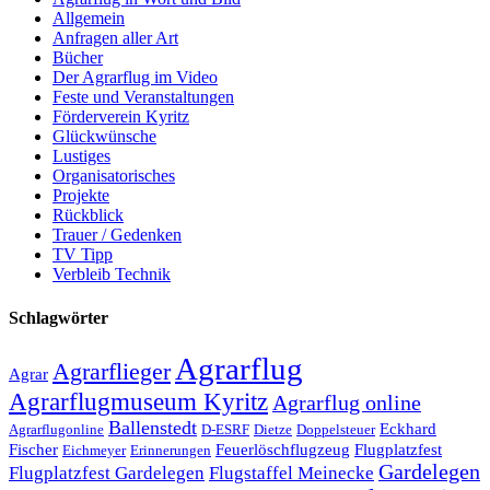
Allgemein
Anfragen aller Art
Bücher
Der Agrarflug im Video
Feste und Veranstaltungen
Förderverein Kyritz
Glückwünsche
Lustiges
Organisatorisches
Projekte
Rückblick
Trauer / Gedenken
TV Tipp
Verbleib Technik
Schlagwörter
Agrarflug
Agrarflieger
Agrar
Agrarflugmuseum Kyritz
Agrarflug online
Ballenstedt
Eckhard
Agrarflugonline
D-ESRF
Dietze
Doppelsteuer
Fischer
Feuerlöschflugzeug
Flugplatzfest
Eichmeyer
Erinnerungen
Gardelegen
Flugplatzfest Gardelegen
Flugstaffel Meinecke