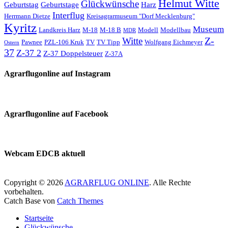
Helmut Witte
Glückwünsche
Geburtstag
Geburtstage
Harz
Interflug
Herrmann Dietze
Kreisagrarmuseum "Dorf Mecklenburg"
Kyritz
Museum
Landkreis Harz
M-18
M-18 B
Modell
Modellbau
MDR
Z-
Witte
Pawnee
PZL-106 Kruk
TV
TV Tipp
Wolfgang Eichmeyer
Ostern
37
Z-37 2
Z-37 Doppelsteuer
Z-37A
Agrarflugonline auf Instagram
Agrarflugonline auf Facebook
Webcam EDCB aktuell
Copyright © 2026
AGRARFLUG ONLINE
. Alle Rechte
vorbehalten.
Catch Base von
Catch Themes
Nach
Startseite
oben
Glückwünsche
scrollen