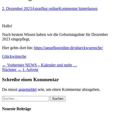
Posted
Autor
2. Dezember 2023
Agrarflug online
Kommentar hinterlassen
on
Hallo!
Nach bestem Wissen haben wir die Geburtstagsliste für Dezember
2023 eingepflegt.
Hier gehts dort hin:
https://agrarflugonline.de/glueckwuensche/
Kategorien
Glückwünsche
Beitragsnavigation
Vorheriger
← Vorheriger
NEWS – Kalender und mehr …
Nächster
Beitrag:
Nächster →
1. Advent
Beitrag:
Schreibe einen Kommentar
Du musst
angemeldet
sein, um einen Kommentar abzugeben.
Suchen
nach:
Neueste Beiträge