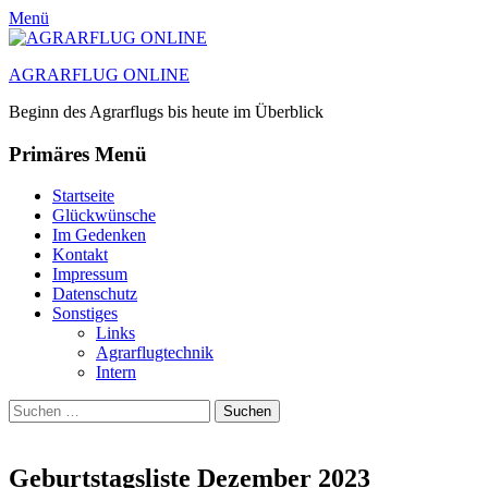
Menü
AGRARFLUG ONLINE
Beginn des Agrarflugs bis heute im Überblick
Primäres Menü
Zum
Startseite
Inhalt
Glückwünsche
springen
Im Gedenken
Kontakt
Impressum
Datenschutz
Sonstiges
Links
Agrarflugtechnik
Intern
Suchen
Suchen
nach:
Geburtstagsliste Dezember 2023