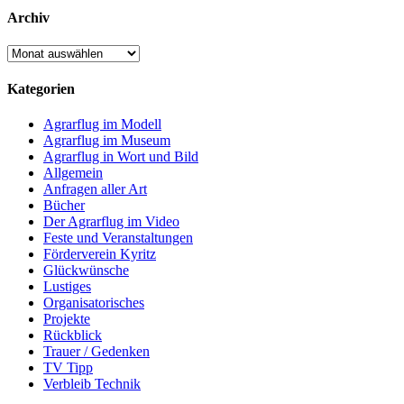
Archiv
Archiv
Kategorien
Agrarflug im Modell
Agrarflug im Museum
Agrarflug in Wort und Bild
Allgemein
Anfragen aller Art
Bücher
Der Agrarflug im Video
Feste und Veranstaltungen
Förderverein Kyritz
Glückwünsche
Lustiges
Organisatorisches
Projekte
Rückblick
Trauer / Gedenken
TV Tipp
Verbleib Technik