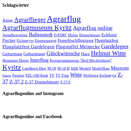
Schlagwörter
Agrarflug
Agrarflieger
Agrar
Agrarflugmuseum Kyritz
Agrarflug online
Ballenstedt
Eckhard
Agrarflugonline
D-ESRF
Dietze
Doppelsteuer
Fischer
Feuerlöschflugzeug
Flugplatzfest
Eichmeyer
Erinnerungen
Gardelegen
Flugplatzfest Gardelegen
Flugstaffel Meinecke
Helmut Witte
Glückwünsche
Geburtstag
Geburtstage
Harz
Interflug
Herrmann Dietze
Kreisagrarmuseum "Dorf Mecklenburg"
Kyritz
Museum
Landkreis Harz
M-18
M-18 B
Modell
Modellbau
MDR
Z-
Witte
Pawnee
PZL-106 Kruk
TV
TV Tipp
Wolfgang Eichmeyer
Ostern
37
Z-37 2
Z-37 Doppelsteuer
Z-37A
Agrarflugonline auf Instagram
Agrarflugonline auf Facebook