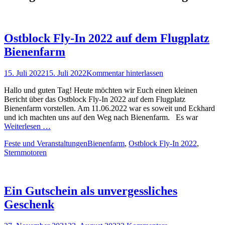
Ostblock Fly-In 2022 auf dem Flugplatz
Bienenfarm
Posted
15. Juli 2022
15. Juli 2022
Kommentar hinterlassen
on
Hallo und guten Tag! Heute möchten wir Euch einen kleinen
Bericht über das Ostblock Fly-In 2022 auf dem Flugplatz
Bienenfarm vorstellen. Am 11.06.2022 war es soweit und Eckhard
und ich machten uns auf den Weg nach Bienenfarm. Es war
Weiterlesen …
Kategorien
Schlagworte
Feste und Veranstaltungen
Bienenfarm
,
Ostblock Fly-In 2022
,
Sternmotoren
Ein Gutschein als unvergessliches
Geschenk