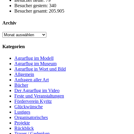
Besucher heute:
79
Besucher gestern:
340
Besucher gesamt:
205.905
Archiv
Archiv
Kategorien
Agrarflug im Modell
Agrarflug im Museum
Agrarflug in Wort und Bild
Allgemein
Anfragen aller Art
Bücher
Der Agrarflug im Video
Feste und Veranstaltungen
Förderverein Kyritz
Glückwünsche
Lustiges
Organisatorisches
Projekte
Rückblick
Trauer / Gedenken