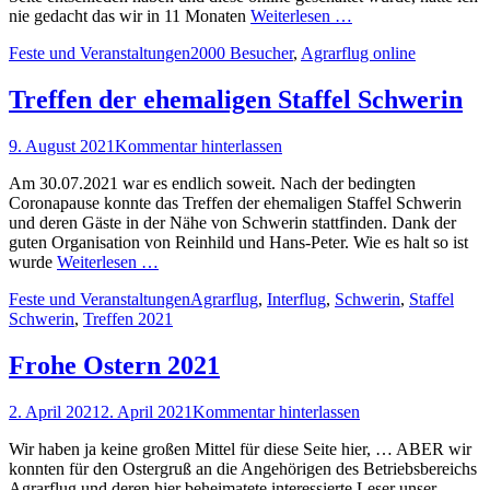
nie gedacht das wir in 11 Monaten
Weiterlesen …
Kategorien
Schlagworte
Feste und Veranstaltungen
2000 Besucher
,
Agrarflug online
Treffen der ehemaligen Staffel Schwerin
Posted
9. August 2021
Kommentar hinterlassen
on
Am 30.07.2021 war es endlich soweit. Nach der bedingten
Coronapause konnte das Treffen der ehemaligen Staffel Schwerin
und deren Gäste in der Nähe von Schwerin stattfinden. Dank der
guten Organisation von Reinhild und Hans-Peter. Wie es halt so ist
wurde
Weiterlesen …
Kategorien
Schlagworte
Feste und Veranstaltungen
Agrarflug
,
Interflug
,
Schwerin
,
Staffel
Schwerin
,
Treffen 2021
Frohe Ostern 2021
Posted
2. April 2021
2. April 2021
Kommentar hinterlassen
on
Wir haben ja keine großen Mittel für diese Seite hier, … ABER wir
konnten für den Ostergruß an die Angehörigen des Betriebsbereichs
Agrarflug und deren hier beheimatete interessierte Leser unser