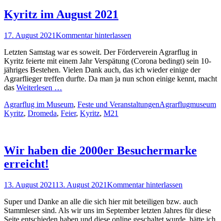
Kyritz im August 2021
Posted
17. August 2021
Kommentar hinterlassen
on
Letzten Samstag war es soweit. Der Förderverein Agrarflug in
Kyritz feierte mit einem Jahr Verspätung (Corona bedingt) sein 10-
jähriges Bestehen. Vielen Dank auch, das ich wieder einige der
Agrarflieger treffen durfte. Da man ja nun schon einige kennt, macht
das
Weiterlesen …
Kategorien
Schlagworte
Agrarflug im Museum
,
Feste und Veranstaltungen
Agrarflugmuseum
Kyritz
,
Dromeda
,
Feier
,
Kyritz
,
M21
Wir haben die 2000er Besuchermarke
erreicht!
Posted
13. August 2021
13. August 2021
Kommentar hinterlassen
on
Super und Danke an alle die sich hier mit beteiligen bzw. auch
Stammleser sind. Als wir uns im September letzten Jahres für diese
Seite entschieden haben und diese online geschaltet wurde, hätte ich