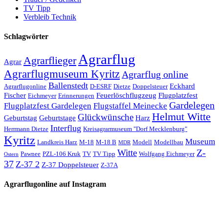
TV Tipp
Verbleib Technik
Schlagwörter
Agrarflug
Agrarflieger
Agrar
Agrarflugmuseum Kyritz
Agrarflug online
Ballenstedt
Eckhard
Agrarflugonline
D-ESRF
Dietze
Doppelsteuer
Fischer
Feuerlöschflugzeug
Flugplatzfest
Eichmeyer
Erinnerungen
Gardelegen
Flugplatzfest Gardelegen
Flugstaffel Meinecke
Helmut Witte
Glückwünsche
Geburtstag
Geburtstage
Harz
Interflug
Herrmann Dietze
Kreisagrarmuseum "Dorf Mecklenburg"
Kyritz
Museum
Landkreis Harz
M-18
M-18 B
Modell
Modellbau
MDR
Z-
Witte
Pawnee
PZL-106 Kruk
TV
TV Tipp
Wolfgang Eichmeyer
Ostern
37
Z-37 2
Z-37 Doppelsteuer
Z-37A
Agrarflugonline auf Instagram