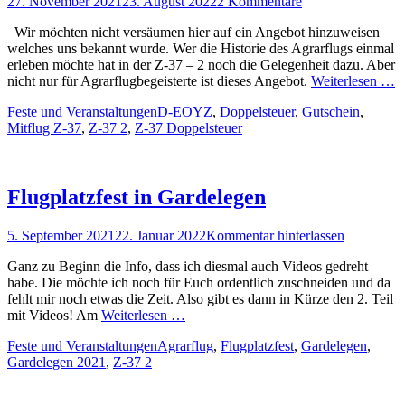
Posted
27. November 2021
23. August 2022
2 Kommentare
on
Wir möchten nicht versäumen hier auf ein Angebot hinzuweisen
welches uns bekannt wurde. Wer die Historie des Agrarflugs einmal
erleben möchte hat in der Z-37 – 2 noch die Gelegenheit dazu. Aber
nicht nur für Agrarflugbegeisterte ist dieses Angebot.
Weiterlesen …
Kategorien
Schlagworte
Feste und Veranstaltungen
D-EOYZ
,
Doppelsteuer
,
Gutschein
,
Mitflug Z-37
,
Z-37 2
,
Z-37 Doppelsteuer
Flugplatzfest in Gardelegen
Posted
5. September 2021
22. Januar 2022
Kommentar hinterlassen
on
Ganz zu Beginn die Info, dass ich diesmal auch Videos gedreht
habe. Die möchte ich noch für Euch ordentlich zuschneiden und da
fehlt mir noch etwas die Zeit. Also gibt es dann in Kürze den 2. Teil
mit Videos! Am
Weiterlesen …
Kategorien
Schlagworte
Feste und Veranstaltungen
Agrarflug
,
Flugplatzfest
,
Gardelegen
,
Gardelegen 2021
,
Z-37 2