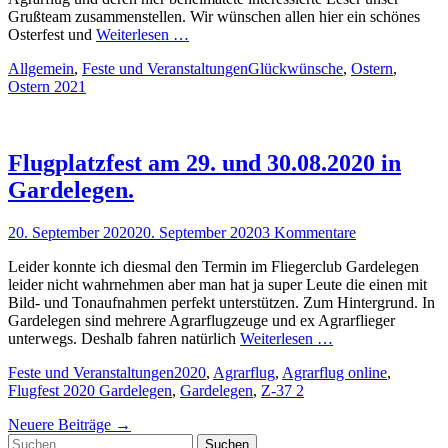
Grußteam zusammenstellen. Wir wünschen allen hier ein schönes
Osterfest und
Weiterlesen …
Kategorien
Schlagworte
Allgemein
,
Feste und Veranstaltungen
Glückwünsche
,
Ostern
,
Ostern 2021
Flugplatzfest am 29. und 30.08.2020 in
Gardelegen.
Posted
20. September 2020
20. September 2020
3 Kommentare
on
Leider konnte ich diesmal den Termin im Fliegerclub Gardelegen
leider nicht wahrnehmen aber man hat ja super Leute die einen mit
Bild- und Tonaufnahmen perfekt unterstützen. Zum Hintergrund. In
Gardelegen sind mehrere Agrarflugzeuge und ex Agrarflieger
unterwegs. Deshalb fahren natürlich
Weiterlesen …
Kategorien
Schlagworte
Feste und Veranstaltungen
2020
,
Agrarflug
,
Agrarflug online
,
Flugfest 2020 Gardelegen
,
Gardelegen
,
Z-37 2
Beitragsnavigation
Neuere Beiträge
→
Suchen