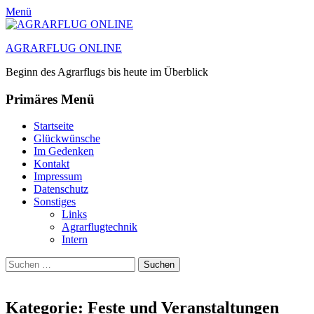
Menü
AGRARFLUG ONLINE
Beginn des Agrarflugs bis heute im Überblick
Primäres Menü
Zum
Startseite
Inhalt
Glückwünsche
springen
Im Gedenken
Kontakt
Impressum
Datenschutz
Sonstiges
Links
Agrarflugtechnik
Intern
Suchen
Suchen
nach:
Kategorie:
Feste und Veranstaltungen