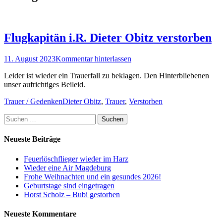
Flugkapitän i.R. Dieter Obitz verstorben
Posted
11. August 2023
Kommentar hinterlassen
on
Leider ist wieder ein Trauerfall zu beklagen. Den Hinterbliebenen
unser aufrichtiges Beileid.
Kategorien
Schlagworte
Trauer / Gedenken
Dieter Obitz
,
Trauer
,
Verstorben
Suchen
nach:
Neueste Beiträge
Feuerlöschflieger wieder im Harz
Wieder eine Air Magdeburg
Frohe Weihnachten und ein gesundes 2026!
Geburtstage sind eingetragen
Horst Scholz – Bubi gestorben
Neueste Kommentare