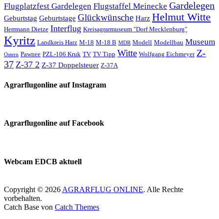
Gardelegen
Flugplatzfest Gardelegen
Flugstaffel Meinecke
Helmut Witte
Glückwünsche
Geburtstag
Geburtstage
Harz
Interflug
Herrmann Dietze
Kreisagrarmuseum "Dorf Mecklenburg"
Kyritz
Museum
Landkreis Harz
M-18
M-18 B
Modell
Modellbau
MDR
Z-
Witte
Pawnee
PZL-106 Kruk
TV
TV Tipp
Wolfgang Eichmeyer
Ostern
37
Z-37 2
Z-37 Doppelsteuer
Z-37A
Agrarflugonline auf Instagram
Agrarflugonline auf Facebook
Webcam EDCB aktuell
Copyright © 2026
AGRARFLUG ONLINE
. Alle Rechte
vorbehalten.
Catch Base von
Catch Themes
Nach