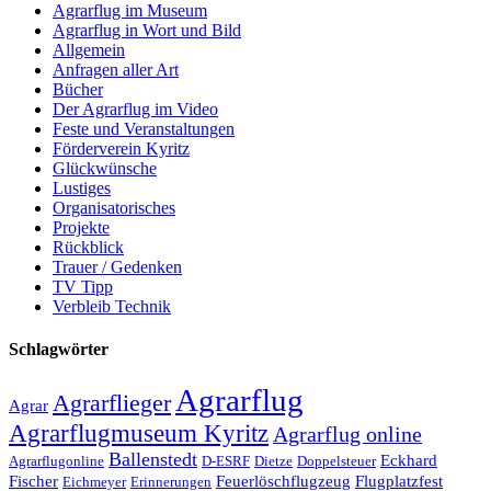
Agrarflug im Museum
Agrarflug in Wort und Bild
Allgemein
Anfragen aller Art
Bücher
Der Agrarflug im Video
Feste und Veranstaltungen
Förderverein Kyritz
Glückwünsche
Lustiges
Organisatorisches
Projekte
Rückblick
Trauer / Gedenken
TV Tipp
Verbleib Technik
Schlagwörter
Agrarflug
Agrarflieger
Agrar
Agrarflugmuseum Kyritz
Agrarflug online
Ballenstedt
Eckhard
Agrarflugonline
D-ESRF
Dietze
Doppelsteuer
Fischer
Feuerlöschflugzeug
Flugplatzfest
Eichmeyer
Erinnerungen