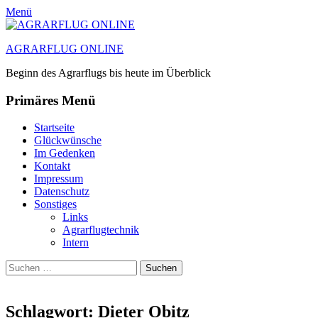
Menü
AGRARFLUG ONLINE
Beginn des Agrarflugs bis heute im Überblick
Primäres Menü
Zum
Startseite
Inhalt
Glückwünsche
springen
Im Gedenken
Kontakt
Impressum
Datenschutz
Sonstiges
Links
Agrarflugtechnik
Intern
Suchen
Suchen
nach:
Schlagwort:
Dieter Obitz