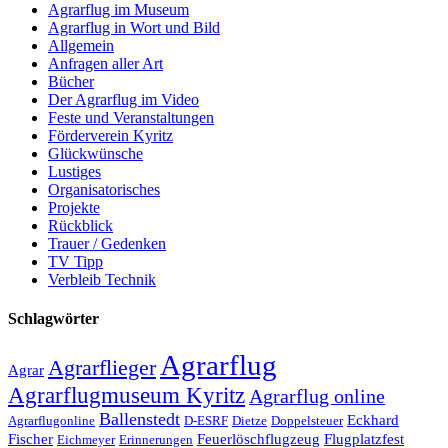
Agrarflug im Museum
Agrarflug in Wort und Bild
Allgemein
Anfragen aller Art
Bücher
Der Agrarflug im Video
Feste und Veranstaltungen
Förderverein Kyritz
Glückwünsche
Lustiges
Organisatorisches
Projekte
Rückblick
Trauer / Gedenken
TV Tipp
Verbleib Technik
Schlagwörter
Agrarflug
Agrarflieger
Agrar
Agrarflugmuseum Kyritz
Agrarflug online
Ballenstedt
Eckhard
Agrarflugonline
D-ESRF
Dietze
Doppelsteuer
Fischer
Feuerlöschflugzeug
Flugplatzfest
Eichmeyer
Erinnerungen