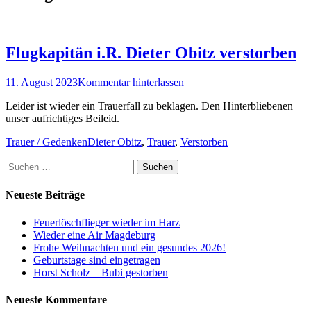
Flugkapitän i.R. Dieter Obitz verstorben
Posted
11. August 2023
Kommentar hinterlassen
on
Leider ist wieder ein Trauerfall zu beklagen. Den Hinterbliebenen
unser aufrichtiges Beileid.
Kategorien
Schlagworte
Trauer / Gedenken
Dieter Obitz
,
Trauer
,
Verstorben
Suchen
nach:
Neueste Beiträge
Feuerlöschflieger wieder im Harz
Wieder eine Air Magdeburg
Frohe Weihnachten und ein gesundes 2026!
Geburtstage sind eingetragen
Horst Scholz – Bubi gestorben
Neueste Kommentare