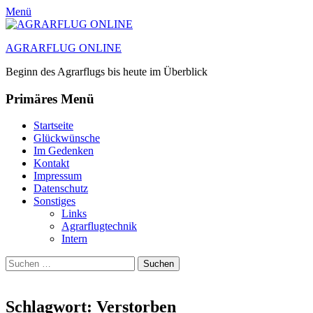
Menü
AGRARFLUG ONLINE
Beginn des Agrarflugs bis heute im Überblick
Primäres Menü
Zum
Startseite
Inhalt
Glückwünsche
springen
Im Gedenken
Kontakt
Impressum
Datenschutz
Sonstiges
Links
Agrarflugtechnik
Intern
Suchen
Suchen
nach:
Schlagwort:
Verstorben