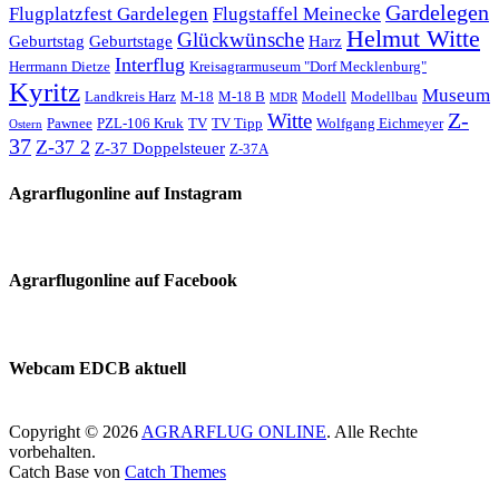
Gardelegen
Flugplatzfest Gardelegen
Flugstaffel Meinecke
Helmut Witte
Glückwünsche
Geburtstag
Geburtstage
Harz
Interflug
Herrmann Dietze
Kreisagrarmuseum "Dorf Mecklenburg"
Kyritz
Museum
Landkreis Harz
M-18
M-18 B
Modell
Modellbau
MDR
Z-
Witte
Pawnee
PZL-106 Kruk
TV
TV Tipp
Wolfgang Eichmeyer
Ostern
37
Z-37 2
Z-37 Doppelsteuer
Z-37A
Agrarflugonline auf Instagram
Agrarflugonline auf Facebook
Webcam EDCB aktuell
Copyright © 2026
AGRARFLUG ONLINE
. Alle Rechte
vorbehalten.
Catch Base von
Catch Themes
Nach