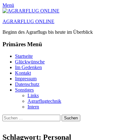
Menü
AGRARFLUG ONLINE
Beginn des Agrarflugs bis heute im Überblick
Primäres Menü
Zum
Startseite
Inhalt
Glückwünsche
springen
Im Gedenken
Kontakt
Impressum
Datenschutz
Sonstiges
Links
Agrarflugtechnik
Intern
Suchen
Suchen
nach:
Schlagwort:
Personal