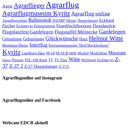
Agrarflug
Agrarflieger
Agrar
Agrarflugmuseum Kyritz
Agrarflug online
Ballenstedt
Eckhard
Agrarflugonline
D-ESRF
Dietze
Doppelsteuer
Fischer
Feuerlöschflugzeug
Flugplatzfest
Eichmeyer
Erinnerungen
Gardelegen
Flugplatzfest Gardelegen
Flugstaffel Meinecke
Helmut Witte
Glückwünsche
Geburtstag
Geburtstage
Harz
Interflug
Herrmann Dietze
Kreisagrarmuseum "Dorf Mecklenburg"
Kyritz
Museum
Landkreis Harz
M-18
M-18 B
Modell
Modellbau
MDR
Z-
Witte
Pawnee
PZL-106 Kruk
TV
TV Tipp
Wolfgang Eichmeyer
Ostern
37
Z-37 2
Z-37 Doppelsteuer
Z-37A
Agrarflugonline auf Instagram
Agrarflugonline auf Facebook
Webcam EDCB aktuell