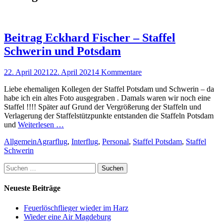
Beitrag Eckhard Fischer – Staffel
Schwerin und Potsdam
Posted
22. April 2021
22. April 2021
4 Kommentare
on
Liebe ehemaligen Kollegen der Staffel Potsdam und Schwerin – da
habe ich ein altes Foto ausgegraben . Damals waren wir noch eine
Staffel !!!! Später auf Grund der Vergrößerung der Staffeln und
Verlagerung der Staffelstützpunkte entstanden die Staffeln Potsdam
und
Weiterlesen …
Kategorien
Schlagworte
Allgemein
Agrarflug
,
Interflug
,
Personal
,
Staffel Potsdam
,
Staffel
Schwerin
Suchen
nach:
Neueste Beiträge
Feuerlöschflieger wieder im Harz
Wieder eine Air Magdeburg