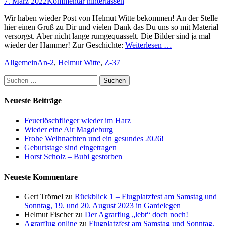
Posted
7. März 2022
Kommentar hinterlassen
on
Wir haben wieder Post von Helmut Witte bekommen! An der Stelle
hier einen Gruß zu Dir und vielen Dank das Du uns so mit Material
versorgst. Aber nicht lange rumgequasselt. Die Bilder sind ja mal
wieder der Hammer! Zur Geschichte:
Weiterlesen …
Kategorien
Schlagworte
Allgemein
An-2
,
Helmut Witte
,
Z-37
Suchen
nach:
Neueste Beiträge
Feuerlöschflieger wieder im Harz
Wieder eine Air Magdeburg
Frohe Weihnachten und ein gesundes 2026!
Geburtstage sind eingetragen
Horst Scholz – Bubi gestorben
Neueste Kommentare
Gert Trömel
zu
Rückblick 1 – Flugplatzfest am Samstag und
Sonntag, 19. und 20. August 2023 in Gardelegen
Helmut Fischer
zu
Der Agrarflug „lebt“ doch noch!
Agrarflug online
zu
Flugplatzfest am Samstag und Sonntag,