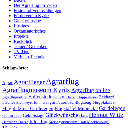
Bücher
Der Agrarflug im Video
Feste und Veranstaltungen
Förderverein Kyritz
Glückwünsche
Lustiges
Organisatorisches
Projekte
Rückblick
Trauer / Gedenken
TV Tipp
Verbleib Technik
Schlagwörter
Agrarflug
Agrarflieger
Agrar
Agrarflugmuseum Kyritz
Agrarflug online
Ballenstedt
Eckhard
Agrarflugonline
D-ESRF
Dietze
Doppelsteuer
Fischer
Feuerlöschflugzeug
Flugplatzfest
Eichmeyer
Erinnerungen
Gardelegen
Flugplatzfest Gardelegen
Flugstaffel Meinecke
Helmut Witte
Glückwünsche
Geburtstag
Geburtstage
Harz
Interflug
Herrmann Dietze
Kreisagrarmuseum "Dorf Mecklenburg"