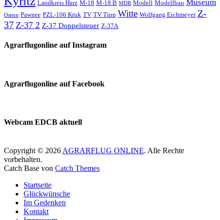
Kyritz
Museum
Landkreis Harz
M-18
M-18 B
Modell
Modellbau
MDR
Z-
Witte
Pawnee
PZL-106 Kruk
TV
TV Tipp
Wolfgang Eichmeyer
Ostern
37
Z-37 2
Z-37 Doppelsteuer
Z-37A
Agrarflugonline auf Instagram
Agrarflugonline auf Facebook
Webcam EDCB aktuell
Copyright © 2026
AGRARFLUG ONLINE
. Alle Rechte
vorbehalten.
Catch Base von
Catch Themes
Nach
Startseite
oben
Glückwünsche
scrollen
Im Gedenken
Kontakt