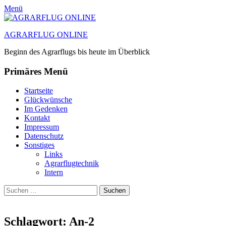
Menü
AGRARFLUG ONLINE
Beginn des Agrarflugs bis heute im Überblick
Primäres Menü
Zum
Startseite
Inhalt
Glückwünsche
springen
Im Gedenken
Kontakt
Impressum
Datenschutz
Sonstiges
Links
Agrarflugtechnik
Intern
Suchen
Suchen
nach:
Schlagwort:
An-2