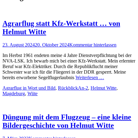
Agrarflug statt Kfz-Werkstatt … von
Helmut Witte
Posted
23. August 2024
20. Oktober 2024
Kommentar hinterlassen
on
Im Herbst 1961 endeten meine 4 Jahre Dienstverpflichtung bei der
NVA-LSK. Ich bewarb mich bei einer Kfz-Werkstatt. Mein erlernter
Beruf war Kfz-Elektriker. Durch die Republikflucht meiner
Schwester war ich für die Fliegerei in der DDR gesperrt. Meine
bereits erworbene Segelflugerlaubnis
Weiterlesen …
Kategorien
Schlagworte
Agrarflug in Wort und Bild
,
Rückblick
An-2
,
Helmut Witte
,
Magdeburg
,
Wiite
Düngung mit dem Flugzeug – eine kleine
Bildergeschichte von Helmut Witte